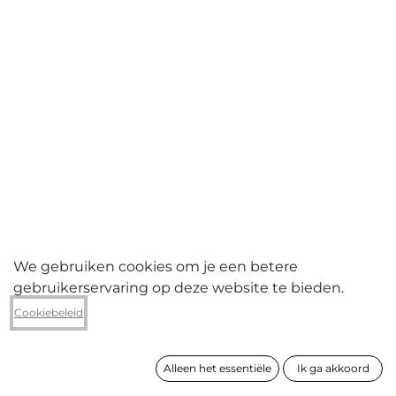
We gebruiken cookies om je een betere
gebruikerservaring op deze website te bieden.
Yves Gobart
Cookiebeleid
Le Théâtre des Opérations- cap à
l’Est
Alleen het essentiële
Ik ga akkoord