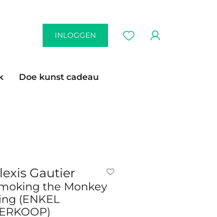
INLOGGEN
k
Doe kunst cadeau
lexis Gautier
moking the Monkey
ing (ENKEL
ERKOOP)