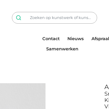
Contact
Nieuws
Afspraa
Tarieven
steun ons
Samenwerken
A
S
K
V