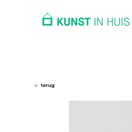
In huis
Op kantoor
Collectie
terug