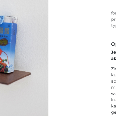
fo
pr
ty
O
J
a
Zi
ku
ab
ma
wa
ku
ka
ge