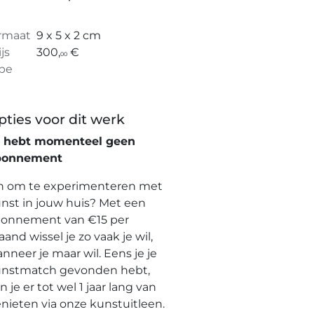
rmaat
9 x 5 x 2 cm
ijs
300,
€
00
pe
pties voor dit werk
e hebt momenteel geen
bonnement
n om te experimenteren met
nst in jouw huis? Met een
onnement van €15 per
and wissel je zo vaak je wil,
nneer je maar wil. Eens je je
nstmatch gevonden hebt,
n je er tot wel 1 jaar lang van
nieten via onze kunstuitleen.