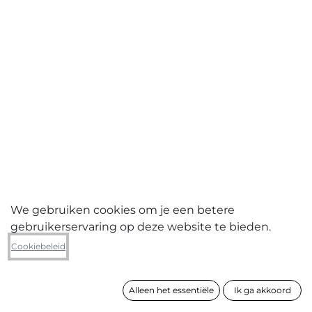
We gebruiken cookies om je een betere
gebruikerservaring op deze website te bieden.
Erien Withouck
Cookiebeleid
Cave II '17 (Hand)
Alleen het essentiële
Ik ga akkoord
formaat
50 x 32 cm