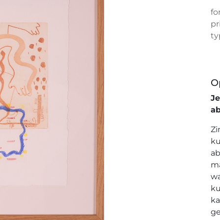
fo
pr
ty
O
J
a
Zi
ku
ab
ma
wa
ku
ka
ge