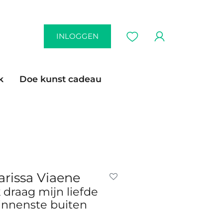
INLOGGEN
k
Doe kunst cadeau
arissa Viaene
k draag mijn liefde
innenste buiten