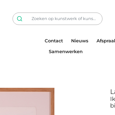
Contact
Nieuws
Afspraa
Tarieven
steun ons
Samenwerken
L
I
b