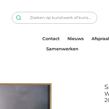
Contact
Nieuws
Afspraa
Tarieven
steun ons
Samenwerken
S
W
2