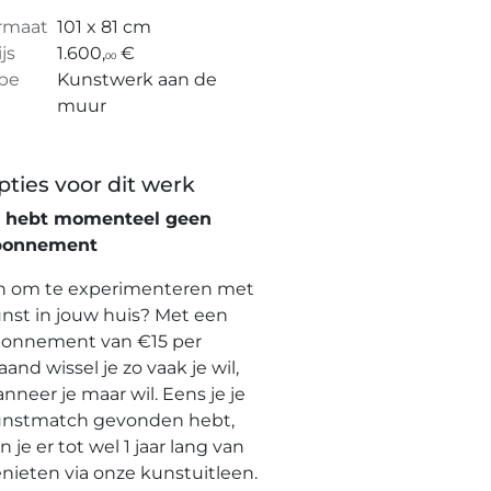
rmaat
101 x 81 cm
ijs
1.600,
€
00
pe
Kunstwerk aan de
muur
pties voor dit werk
e hebt momenteel geen
bonnement
n om te experimenteren met
nst in jouw huis? Met een
onnement van €15 per
and wissel je zo vaak je wil,
nneer je maar wil. Eens je je
nstmatch gevonden hebt,
n je er tot wel 1 jaar lang van
nieten via onze kunstuitleen.