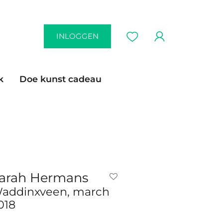
INLOGGEN
k
Doe kunst cadeau
arah Hermans
addinxveen, march
018