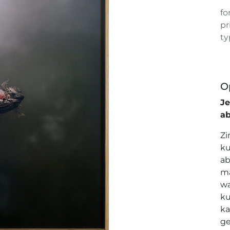
fo
pr
ty
O
J
a
Zi
ku
ab
ma
wa
ku
ka
ge