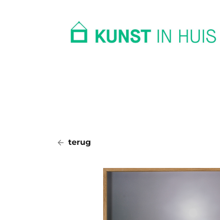
In huis
Op kantoor
Collectie
terug