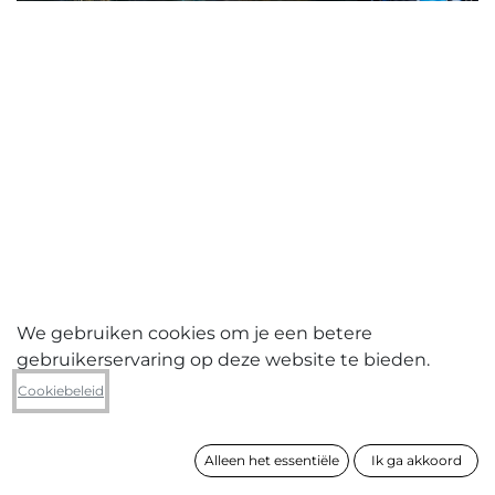
We gebruiken cookies om je een betere
gebruikerservaring op deze website te bieden.
Franky De Schampheleer
Cookiebeleid
Flandronië - Roeselare
Alleen het essentiële
Ik ga akkoord
formaat
77 x 107 cm