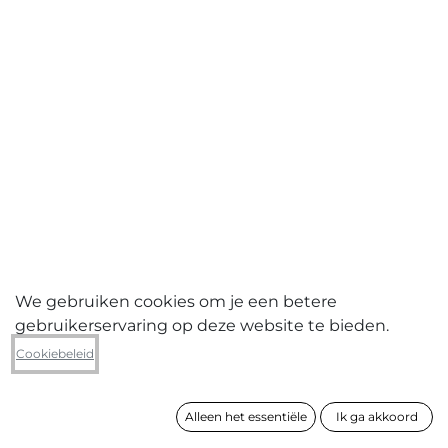
We gebruiken cookies om je een betere
gebruikerservaring op deze website te bieden.
Franky De Schampheleer
Cookiebeleid
Flandronië - Deulin
Alleen het essentiële
Ik ga akkoord
formaat
77 x 107 cm