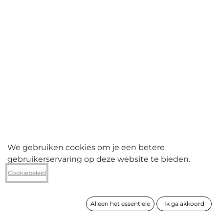
We gebruiken cookies om je een betere
gebruikerservaring op deze website te bieden.
Franky De Schampheleer
Cookiebeleid
Flandronië - Namur
Alleen het essentiële
Ik ga akkoord
formaat
77 x 107 cm