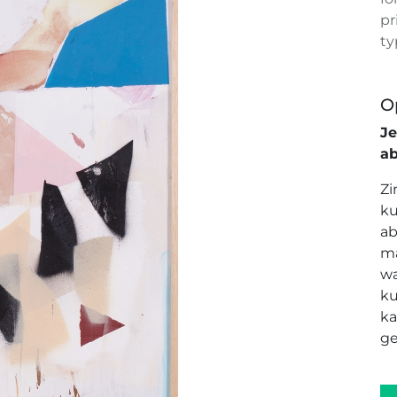
pr
ty
O
J
a
Zi
ku
ab
ma
wa
ku
ka
ge