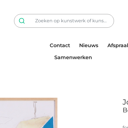
Contact
Nieuws
Afspraa
Tarieven
steun ons
Samenwerken
J
B
fo