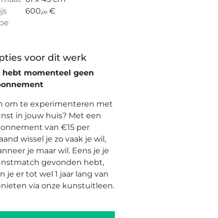
ijs
600,
€
00
pe
pties voor dit werk
e hebt momenteel geen
bonnement
n om te experimenteren met
nst in jouw huis? Met een
onnement van €15 per
and wissel je zo vaak je wil,
nneer je maar wil. Eens je je
nstmatch gevonden hebt,
n je er tot wel 1 jaar lang van
nieten via onze kunstuitleen.