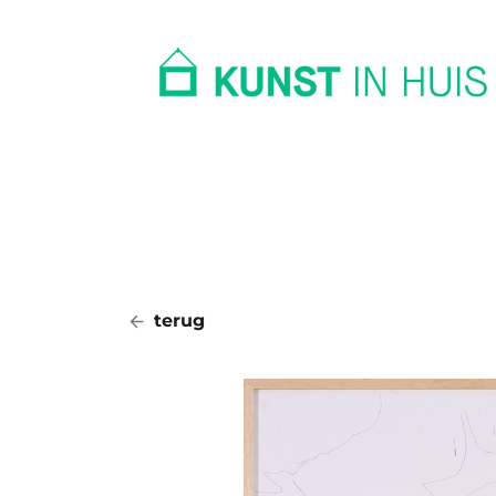
In huis
Op kantoor
Collectie
terug