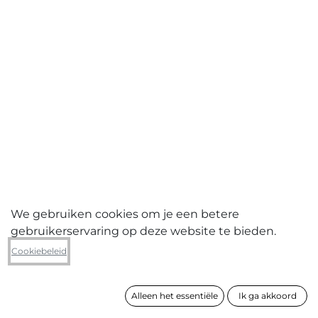
We gebruiken cookies om je een betere
gebruikerservaring op deze website te bieden.
Jasper Leonard Comm V
Cookiebeleid
Tilt shift London brug 2015
Alleen het essentiële
Ik ga akkoord
formaat
67 x 100 cm