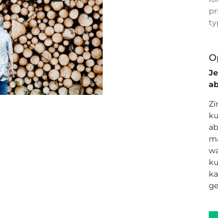
pr
ty
O
J
a
Zi
ku
ab
ma
wa
ku
ka
ge