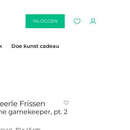
INLOGGEN
k
Doe kunst cadeau
eerle Frissen
he gamekeeper, pt. 2
rmaat
30 x 45 cm