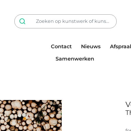
Contact
Nieuws
Afspraa
Tarieven
steun ons
Samenwerken
V
T
fo