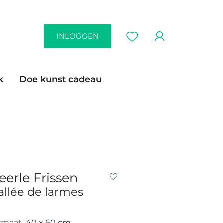
INLOGGEN
k
Doe kunst cadeau
eerle Frissen
allée de larmes
rmaat
40 x 60 cm