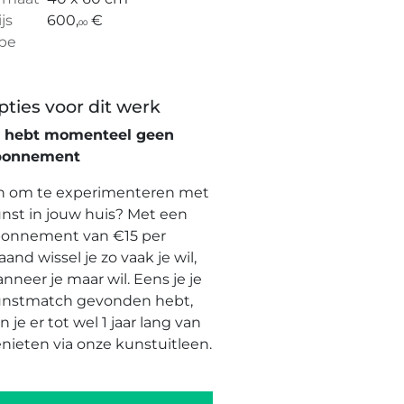
ijs
600,
€
00
pe
pties voor dit werk
e hebt momenteel geen
bonnement
n om te experimenteren met
nst in jouw huis? Met een
onnement van €15 per
and wissel je zo vaak je wil,
nneer je maar wil. Eens je je
nstmatch gevonden hebt,
n je er tot wel 1 jaar lang van
nieten via onze kunstuitleen.