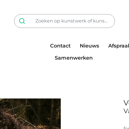
Contact
Nieuws
Afspraa
Tarieven
steun ons
Samenwerken
V
V
fo