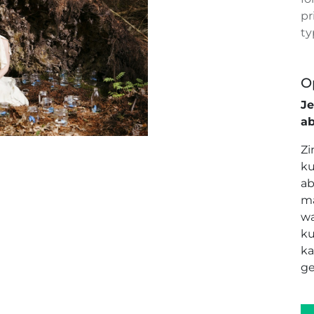
pr
ty
O
J
a
Zi
ku
ab
ma
wa
ku
ka
ge