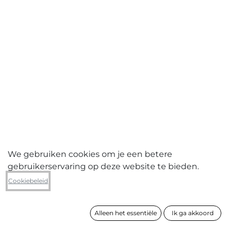
We gebruiken cookies om je een betere
gebruikerservaring op deze website te bieden.
Sanne De Wilde
Cookiebeleid
The dwarf empire (draaimolen)
Alleen het essentiële
Ik ga akkoord
formaat
84 x 125 cm