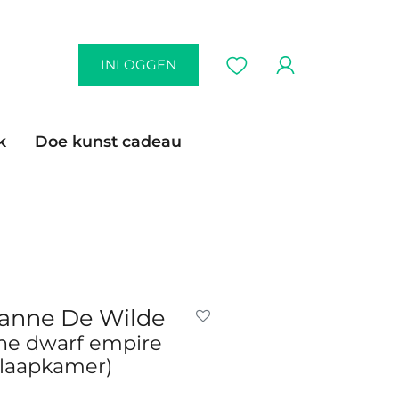
INLOGGEN
k
Doe kunst cadeau
anne De Wilde
he dwarf empire
slaapkamer)