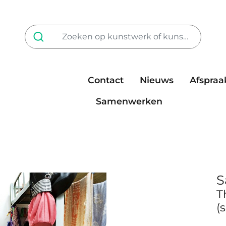
Contact
Nieuws
Afspraa
Tarieven
steun ons
Samenwerken
S
T
(