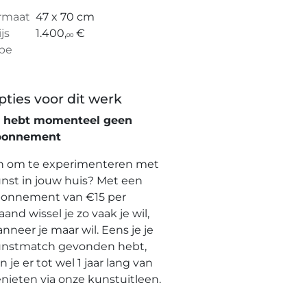
rmaat
47 x 70 cm
ijs
1.400,
€
00
pe
pties voor dit werk
e hebt momenteel geen
bonnement
n om te experimenteren met
nst in jouw huis? Met een
onnement van €15 per
and wissel je zo vaak je wil,
nneer je maar wil. Eens je je
nstmatch gevonden hebt,
n je er tot wel 1 jaar lang van
nieten via onze kunstuitleen.