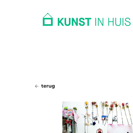
In huis
Op kantoor
Collectie
terug