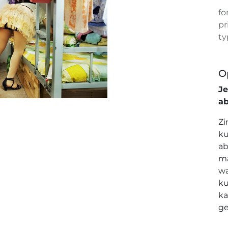
fo
pr
ty
O
J
a
Zi
ku
ab
ma
wa
ku
ka
ge