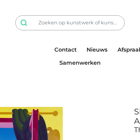
Contact
Nieuws
Afspraa
Tarieven
steun ons
Samenwerken
S
A
T