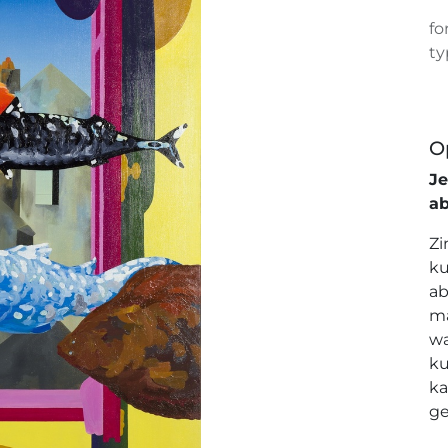
fo
ty
O
J
a
Zi
ku
ab
ma
wa
ku
ka
ge