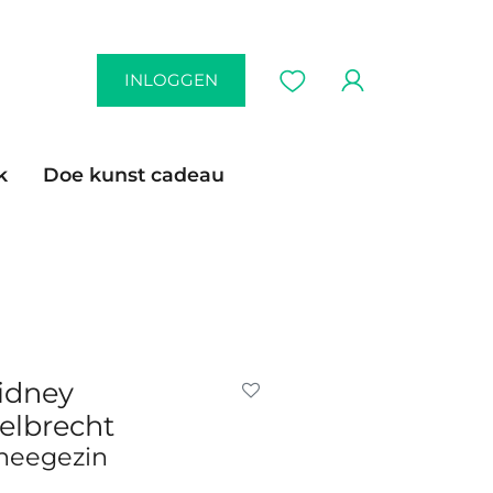
INLOGGEN
k
Doe kunst cadeau
idney
elbrecht
heegezin