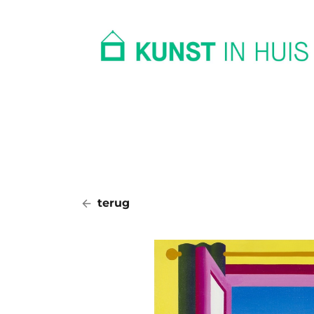
In huis
Op kantoor
Collectie
terug