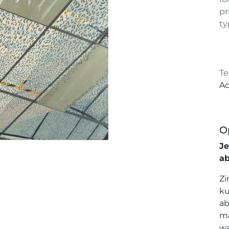
pr
ty
Te
Ac
O
J
a
Zi
ku
ab
ma
wa