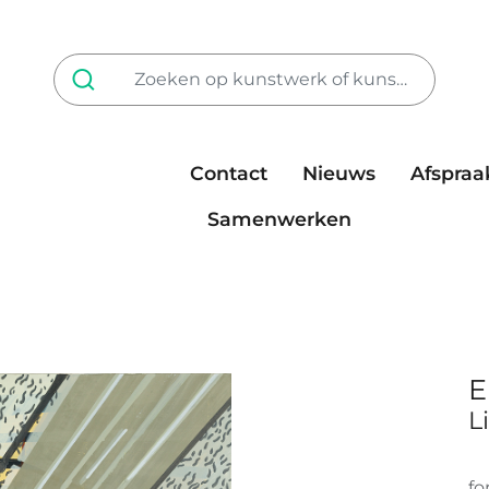
Contact
Nieuws
Afspraa
Tarieven
steun ons
Samenwerken
E
L
fo