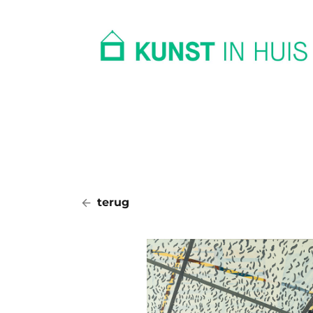
In huis
Op kantoor
Collectie
terug