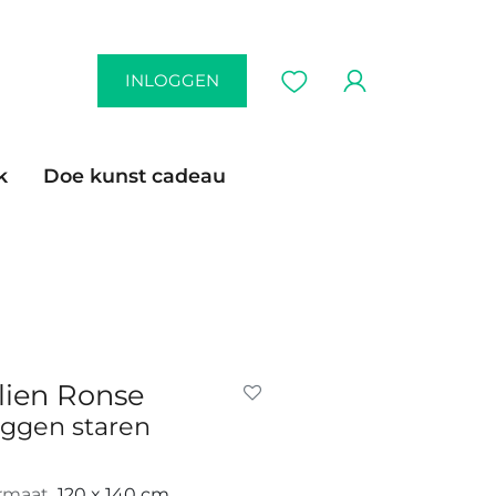
INLOGGEN
k
Doe kunst cadeau
lien Ronse
iggen staren
rmaat
120 x 140 cm