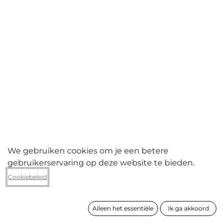
We gebruiken cookies om je een betere
gebruikerservaring op deze website te bieden.
Elien Ronse
Cookiebeleid
Outer space
Alleen het essentiële
Ik ga akkoord
formaat
70 x 120 cm