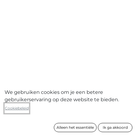
We gebruiken cookies om je een betere
gebruikerservaring op deze website te bieden.
Korneel Detailleur
Cookiebeleid
The painted bird (tweeluik)
Alleen het essentiële
Ik ga akkoord
formaat
42 x 84 cm