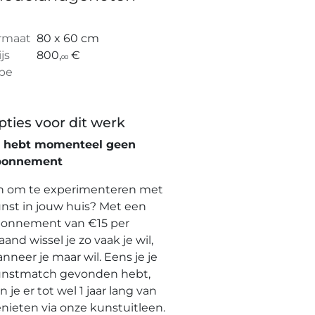
rmaat
80 x 60 cm
ijs
800,
€
00
pe
pties voor dit werk
e hebt momenteel geen
bonnement
n om te experimenteren met
nst in jouw huis? Met een
onnement van €15 per
and wissel je zo vaak je wil,
nneer je maar wil. Eens je je
nstmatch gevonden hebt,
n je er tot wel 1 jaar lang van
nieten via onze kunstuitleen.