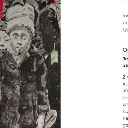
fo
pr
ty
O
J
a
Zi
ku
ab
ma
wa
ku
ka
ge