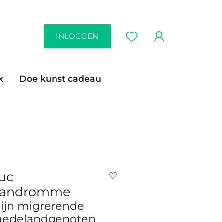
INLOGGEN
k
Doe kunst cadeau
uc
andromme
ijn migrerende
edelandgenoten