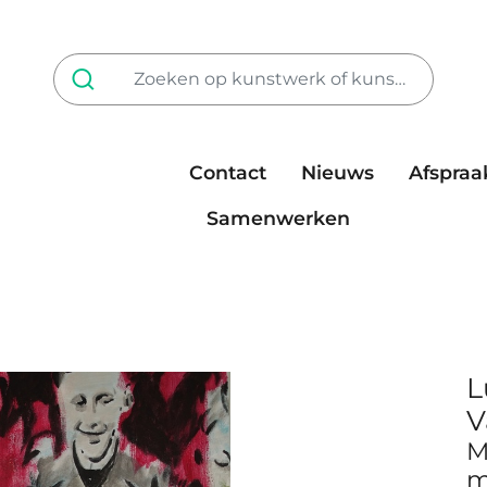
Contact
Nieuws
Afspraa
Tarieven
steun ons
Samenwerken
L
V
M
m