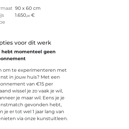
rmaat
90 x 60 cm
ijs
1.650,
€
00
pe
pties voor dit werk
e hebt momenteel geen
bonnement
n om te experimenteren met
nst in jouw huis? Met een
onnement van €15 per
and wissel je zo vaak je wil,
nneer je maar wil. Eens je je
nstmatch gevonden hebt,
n je er tot wel 1 jaar lang van
nieten via onze kunstuitleen.