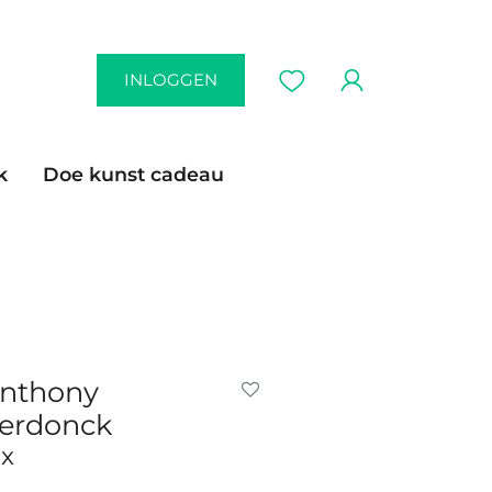
INLOGGEN
k
Doe kunst cadeau
nthony
erdonck
ix