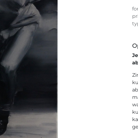
fo
pr
ty
O
J
a
Zi
ku
ab
ma
wa
ku
ka
ge