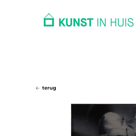
In huis
Op kantoor
Collectie
terug