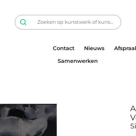
Contact
Nieuws
Afspraa
Tarieven
steun ons
Samenwerken
A
V
S