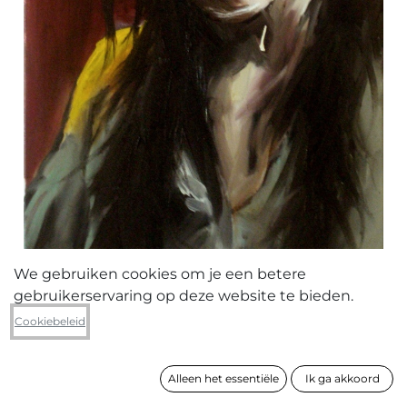
We gebruiken cookies om je een betere
gebruikerservaring op deze website te bieden.
Anthony Verdonck
Cookiebeleid
Pale 1
Alleen het essentiële
Ik ga akkoord
formaat
60 x 40 cm