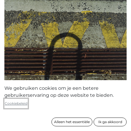
We gebruiken cookies om je een betere
gebruikerservaring op deze website te bieden.
Ann Vandenbergh
Cookiebeleid
Light&Shadow
Alleen het essentiële
Ik ga akkoord
formaat
70 x 50 cm