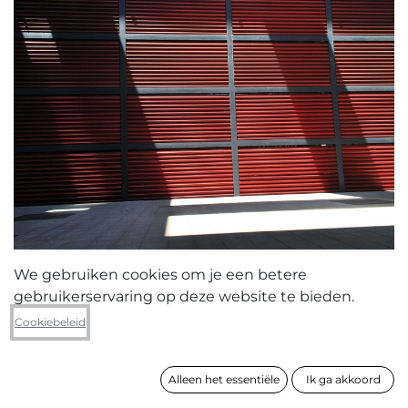
We gebruiken cookies om je een betere
gebruikerservaring op deze website te bieden.
Ann Vandenbergh
Cookiebeleid
Walk the line (tweeluik)
Alleen het essentiële
Ik ga akkoord
formaat
100 x 75 cm