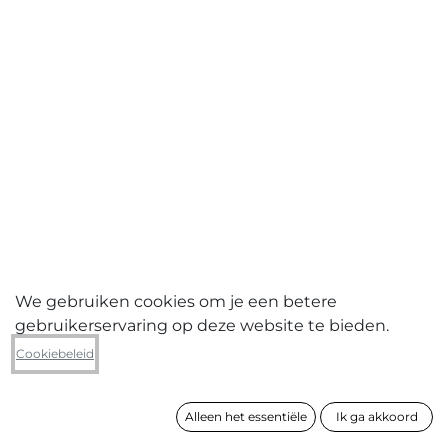
We gebruiken cookies om je een betere
gebruikerservaring op deze website te bieden.
Joël Schuurmans
Cookiebeleid
Shoe box
Alleen het essentiële
Ik ga akkoord
formaat
18 x 40 x 30 cm