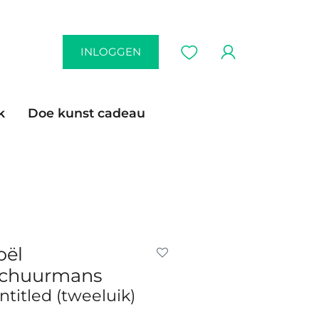
INLOGGEN
k
Doe kunst cadeau
oël
chuurmans
ntitled (tweeluik)