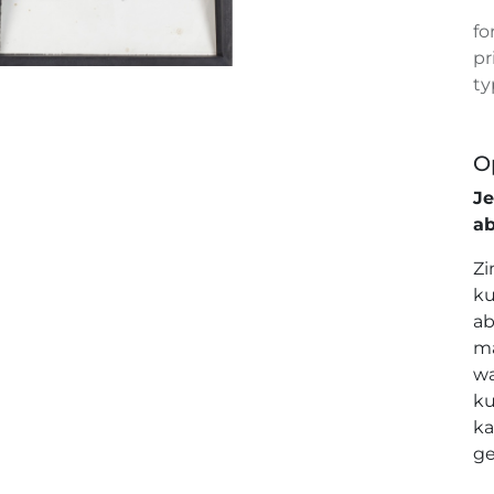
fo
pr
ty
O
J
a
Zi
ku
ab
ma
wa
ku
ka
ge