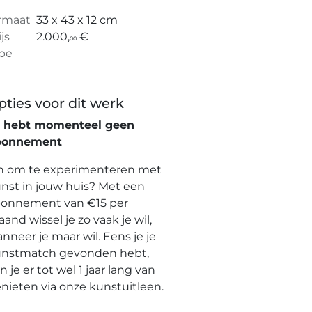
rmaat
33 x 43 x 12 cm
ijs
2.000,
€
00
pe
pties voor dit werk
e hebt momenteel geen
bonnement
n om te experimenteren met
nst in jouw huis? Met een
onnement van €15 per
and wissel je zo vaak je wil,
nneer je maar wil. Eens je je
nstmatch gevonden hebt,
n je er tot wel 1 jaar lang van
nieten via onze kunstuitleen.