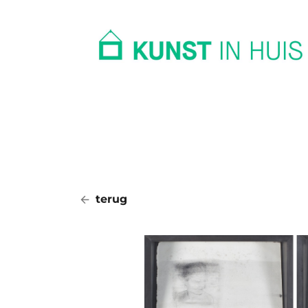
In huis
Op kantoor
Collectie
terug