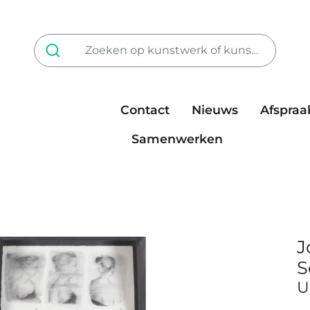
Contact
Nieuws
Afspraa
Tarieven
steun ons
Samenwerken
J
S
U