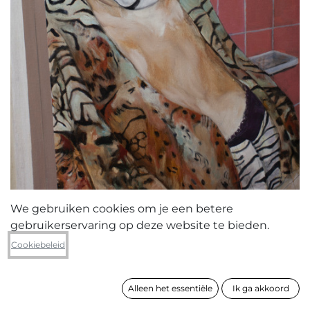
We gebruiken cookies om je een betere
gebruikerservaring op deze website te bieden.
Elise Debrock
Cookiebeleid
Gaëlle
Alleen het essentiële
Ik ga akkoord
formaat
100 x 75 cm