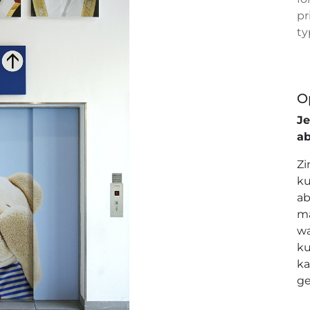
pr
ty
O
J
a
Zi
ku
ab
ma
wa
ku
ka
ge