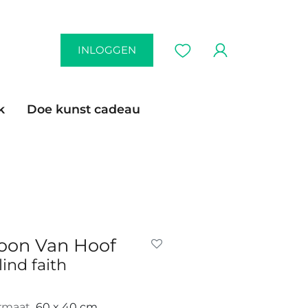
INLOGGEN
k
Doe kunst cadeau
oon Van Hoof
lind faith
rmaat
60 x 40 cm