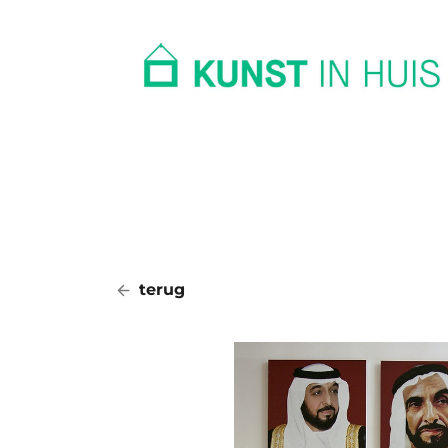
In huis
Op kantoor
Collectie
terug