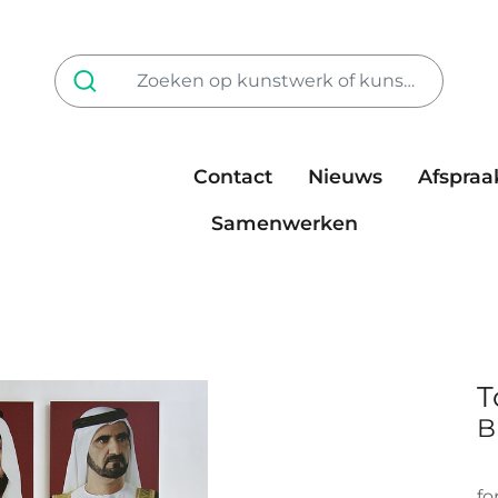
Contact
Nieuws
Afspraa
Tarieven
steun ons
Samenwerken
T
B
fo