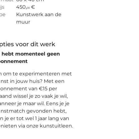
ijs
450,
€
00
pe
Kunstwerk aan de
muur
pties voor dit werk
e hebt momenteel geen
bonnement
n om te experimenteren met
nst in jouw huis? Met een
onnement van €15 per
and wissel je zo vaak je wil,
nneer je maar wil. Eens je je
nstmatch gevonden hebt,
n je er tot wel 1 jaar lang van
nieten via onze kunstuitleen.