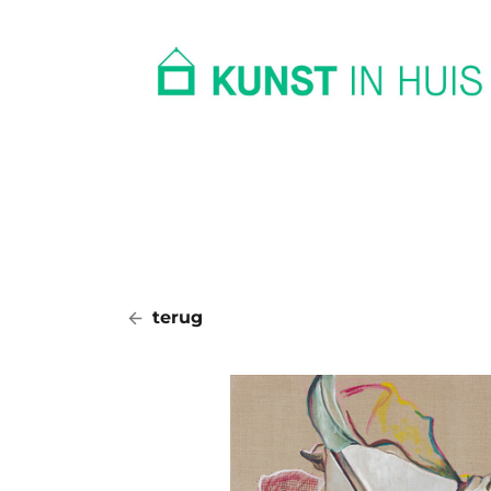
In huis
Op kantoor
Collectie
terug