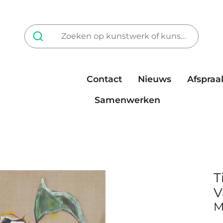
Contact
Nieuws
Afspraa
Tarieven
steun ons
Samenwerken
T
V
M