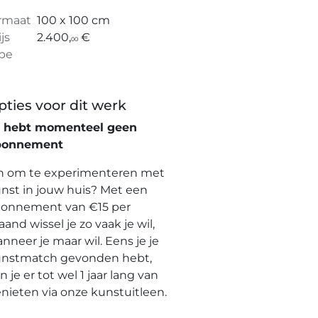
rmaat
100 x 100 cm
ijs
2.400,
€
00
pe
pties voor dit werk
e hebt momenteel geen
bonnement
n om te experimenteren met
nst in jouw huis? Met een
onnement van €15 per
and wissel je zo vaak je wil,
nneer je maar wil. Eens je je
nstmatch gevonden hebt,
n je er tot wel 1 jaar lang van
nieten via onze kunstuitleen.