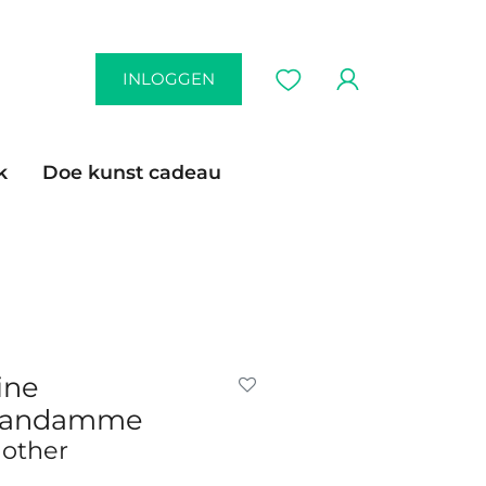
INLOGGEN
k
Doe kunst cadeau
ine
andamme
other