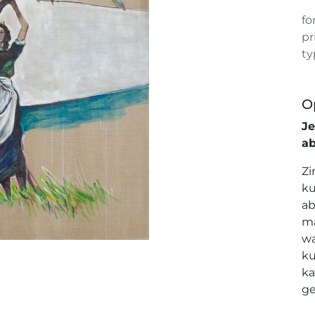
fo
pr
ty
O
J
a
Zi
ku
ab
ma
wa
ku
ka
ge