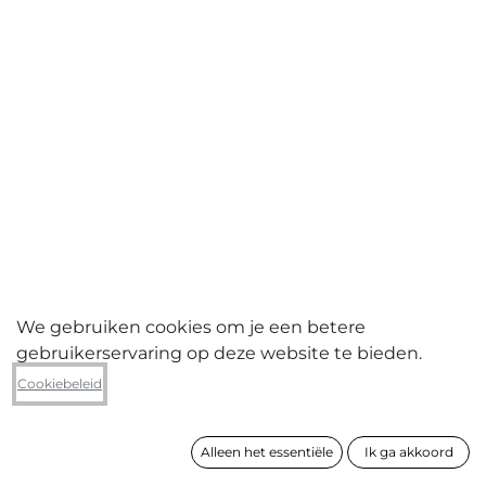
We gebruiken cookies om je een betere
gebruikerservaring op deze website te bieden.
Luc Vandewalle
Cookiebeleid
Wat doet de familie De Jaeger op
weekend?
Alleen het essentiële
Ik ga akkoord