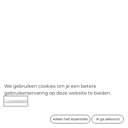
We gebruiken cookies om je een betere
gebruikerservaring op deze website te bieden.
Luc Vandewalle
Cookiebeleid
Homme en vrouw (tweeluik)
Alleen het essentiële
Ik ga akkoord
formaat
42 x 65 cm