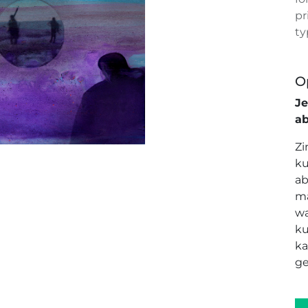
pr
ty
O
J
a
Zi
ku
ab
ma
wa
ku
ka
ge