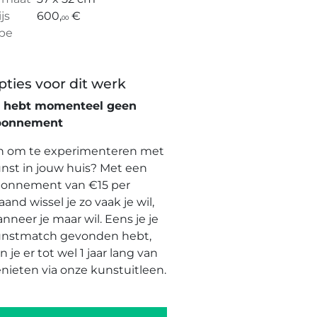
ijs
600,
€
00
pe
pties voor dit werk
e hebt momenteel geen
bonnement
n om te experimenteren met
nst in jouw huis? Met een
onnement van €15 per
and wissel je zo vaak je wil,
nneer je maar wil. Eens je je
nstmatch gevonden hebt,
n je er tot wel 1 jaar lang van
nieten via onze kunstuitleen.