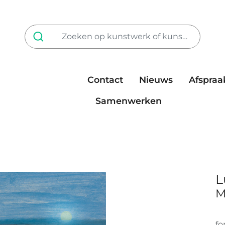
Contact
Nieuws
Afspraa
Tarieven
steun ons
Samenwerken
L
M
fo