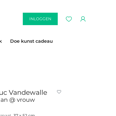
INLOGGEN
k
Doe kunst cadeau
uc Vandewalle
an @ vrouw
rmaat
37 x 52 cm