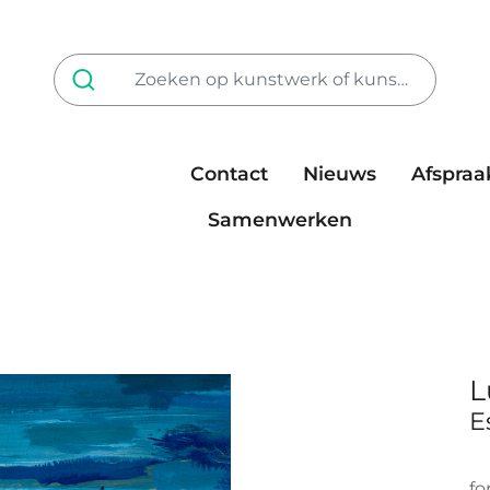
Contact
Nieuws
Afspraa
Tarieven
steun ons
Samenwerken
L
E
fo