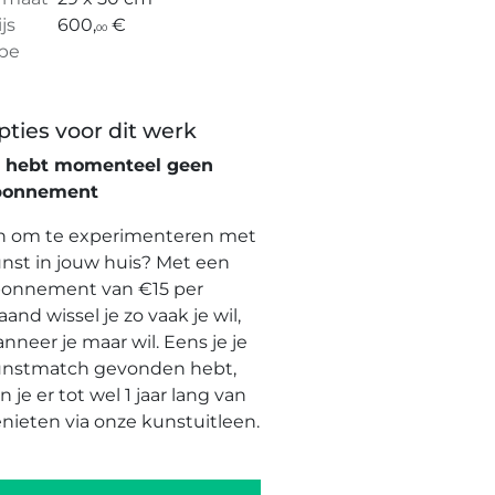
ijs
600,
€
00
pe
pties voor dit werk
e hebt momenteel geen
bonnement
n om te experimenteren met
nst in jouw huis? Met een
onnement van €15 per
and wissel je zo vaak je wil,
nneer je maar wil. Eens je je
nstmatch gevonden hebt,
n je er tot wel 1 jaar lang van
nieten via onze kunstuitleen.