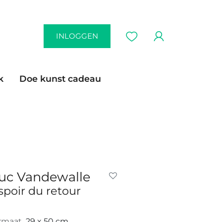
INLOGGEN
k
Doe kunst cadeau
uc Vandewalle
spoir du retour
rmaat
29 x 50 cm