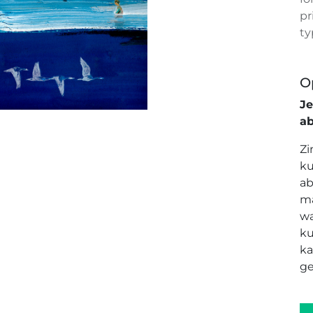
pr
ty
O
J
a
Zi
ku
ab
ma
wa
ku
ka
ge