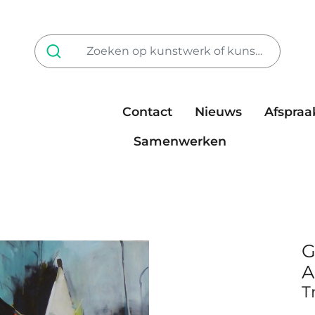
Contact
Nieuws
Afspraa
Tarieven
steun ons
Samenwerken
G
A
T