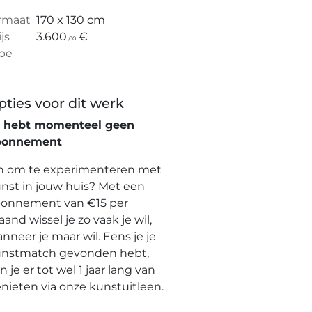
rmaat
170 x 130 cm
ijs
3.600,
€
00
pe
pties voor dit werk
e hebt momenteel geen
bonnement
n om te experimenteren met
nst in jouw huis? Met een
onnement van €15 per
and wissel je zo vaak je wil,
nneer je maar wil. Eens je je
nstmatch gevonden hebt,
n je er tot wel 1 jaar lang van
nieten via onze kunstuitleen.