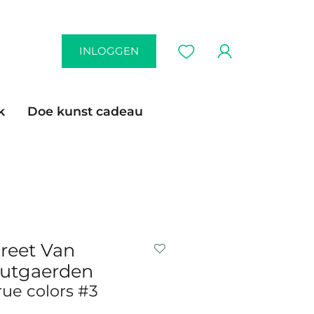
INLOGGEN
k
Doe kunst cadeau
reet Van
utgaerden
rue colors #3