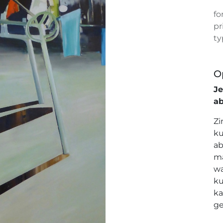
fo
pr
ty
O
J
a
Zi
ku
ab
ma
wa
ku
ka
ge