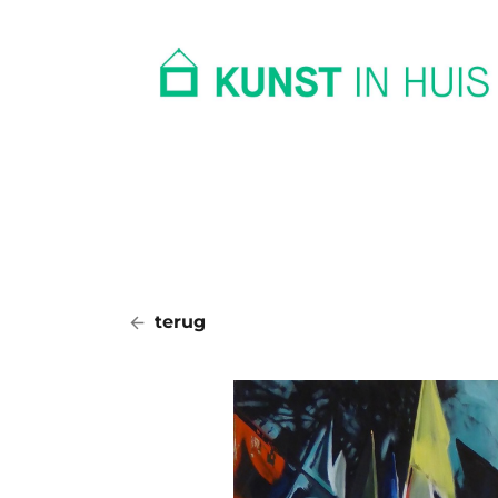
In huis
Op kantoor
Collectie
terug