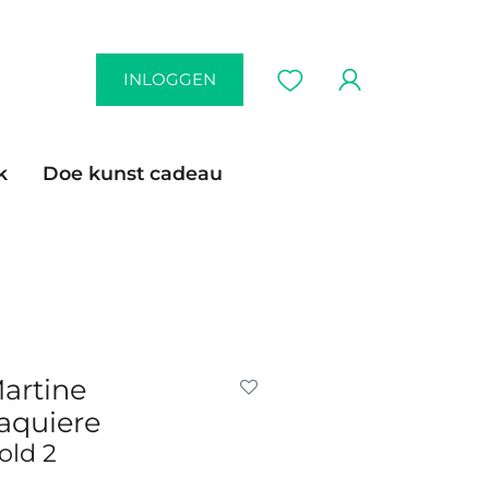
INLOGGEN
k
Doe kunst cadeau
artine
aquiere
old 2