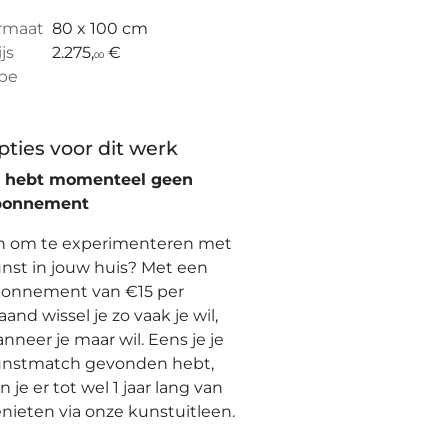
rmaat
80 x 100 cm
ijs
2.275,
€
00
pe
pties voor dit werk
e hebt momenteel geen
bonnement
n om te experimenteren met
nst in jouw huis? Met een
onnement van €15 per
and wissel je zo vaak je wil,
nneer je maar wil. Eens je je
nstmatch gevonden hebt,
n je er tot wel 1 jaar lang van
nieten via onze kunstuitleen.