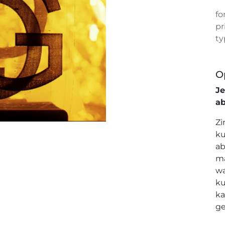
fo
pr
ty
O
J
a
Zi
ku
ab
ma
wa
ku
ka
ge