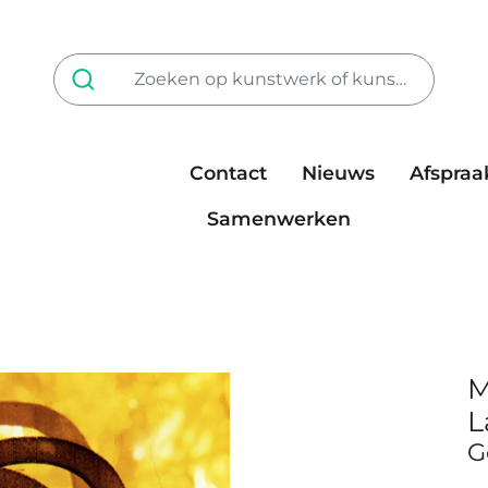
Contact
Nieuws
Afspraa
Tarieven
steun ons
Samenwerken
M
L
G