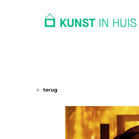
In huis
Op kantoor
Collectie
terug