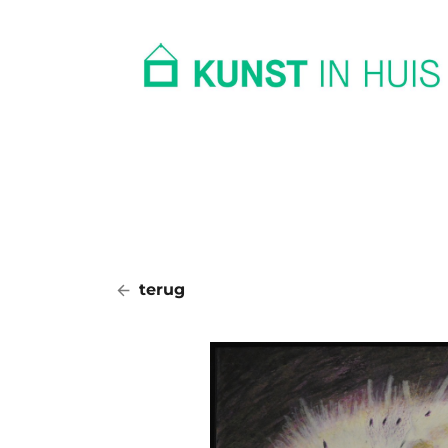
In huis
Op kantoor
Collectie
terug