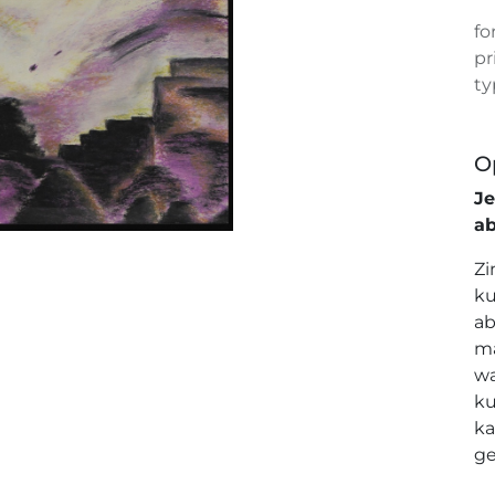
fo
pr
ty
O
J
a
Zi
ku
ab
ma
wa
ku
ka
ge