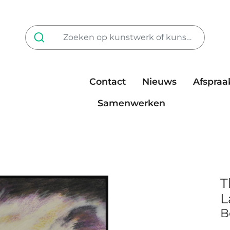
Contact
Nieuws
Afspraa
Tarieven
steun ons
Samenwerken
T
L
B