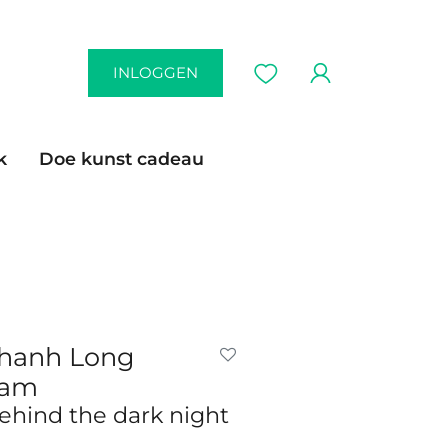
INLOGGEN
k
Doe kunst cadeau
hanh Long
am
ehind the dark night