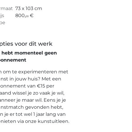
rmaat
73 x 103 cm
ijs
800,
€
00
pe
pties voor dit werk
e hebt momenteel geen
bonnement
n om te experimenteren met
nst in jouw huis? Met een
onnement van €15 per
and wissel je zo vaak je wil,
nneer je maar wil. Eens je je
nstmatch gevonden hebt,
n je er tot wel 1 jaar lang van
nieten via onze kunstuitleen.