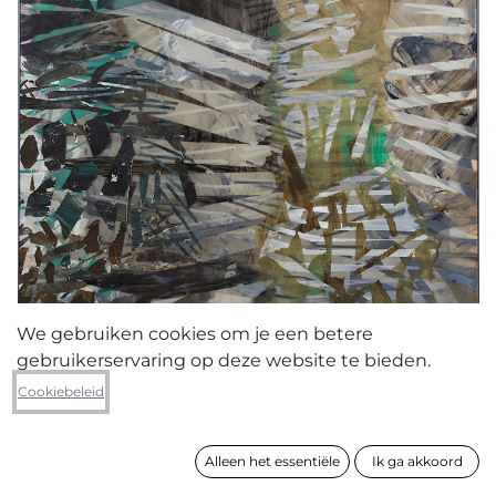
We gebruiken cookies om je een betere
gebruikerservaring op deze website te bieden.
Karen Vermeren
Cookiebeleid
Prachovské Skaly
Alleen het essentiële
Ik ga akkoord
formaat
150 x 100 cm