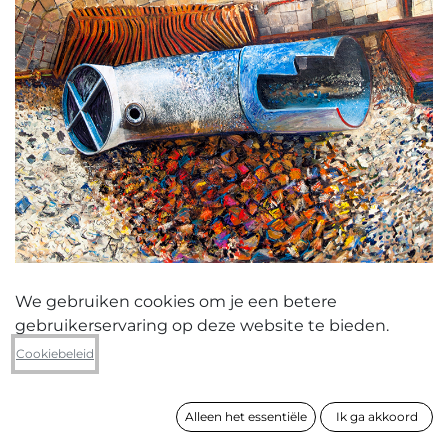
We gebruiken cookies om je een betere
gebruikerservaring op deze website te bieden.
Gilles Van Schuylenbergh
Cookiebeleid
Blauw object Schotte
Alleen het essentiële
Ik ga akkoord
formaat
80 x 100 cm