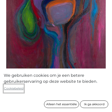
We gebruiken cookies om je een betere
gebruikerservaring op deze website te bieden.
Dimitri Vanderhaeghen
Cookiebeleid
De Blauworanje Lippen (2023-17)
Alleen het essentiële
Ik ga akkoord
formaat
150 x 100 cm