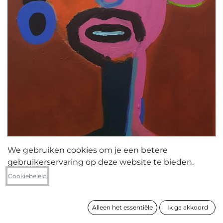
We gebruiken cookies om je een betere
gebruikerservaring op deze website te bieden.
Dimitri Vanderhaeghen
Cookiebeleid
Blauwe Oorbelman (2019-16)
Alleen het essentiële
Ik ga akkoord
formaat
80 x 60 cm