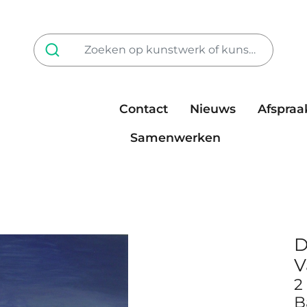
Contact
Nieuws
Afspraa
Tarieven
steun ons
Samenwerken
D
V
2
B