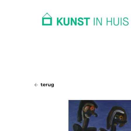
In huis
Op kantoor
Collectie
terug