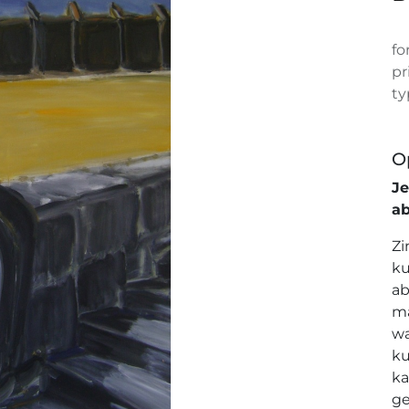
fo
pr
ty
O
J
a
Zi
ku
ab
ma
wa
ku
ka
ge