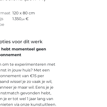
rmaat
120 x 80 cm
ijs
1.350,
€
00
pe
pties voor dit werk
e hebt momenteel geen
bonnement
n om te experimenteren met
nst in jouw huis? Met een
onnement van €15 per
and wissel je zo vaak je wil,
nneer je maar wil. Eens je je
nstmatch gevonden hebt,
n je er tot wel 1 jaar lang van
nieten via onze kunstuitleen.