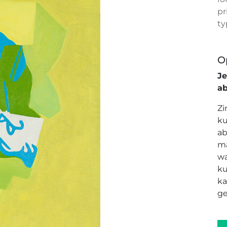
pr
ty
O
J
a
Zi
ku
ab
ma
wa
ku
ka
ge