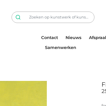
Contact
Nieuws
Afspraa
Tarieven
steun ons
Samenwerken
F
2
fo