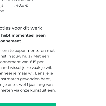
ijs
1.140,
€
00
pe
pties voor dit werk
e hebt momenteel geen
bonnement
n om te experimenteren met
nst in jouw huis? Met een
onnement van €15 per
and wissel je zo vaak je wil,
nneer je maar wil. Eens je je
nstmatch gevonden hebt,
n je er tot wel 1 jaar lang van
nieten via onze kunstuitleen.