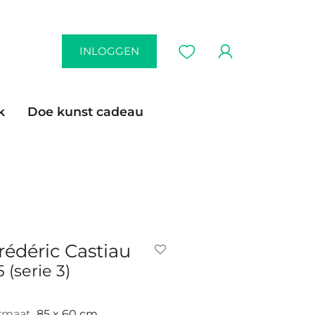
INLOGGEN
k
Doe kunst cadeau
rédéric Castiau
5 (serie 3)
rmaat
85 x 60 cm