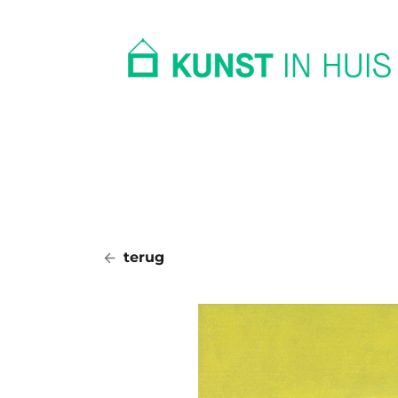
In huis
Op kantoor
Collectie
terug