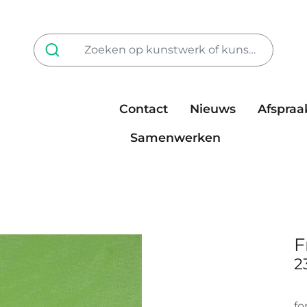
Contact
Nieuws
Afspraa
Tarieven
steun ons
Samenwerken
F
2
fo