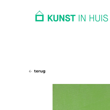
In huis
Op kantoor
Collectie
terug