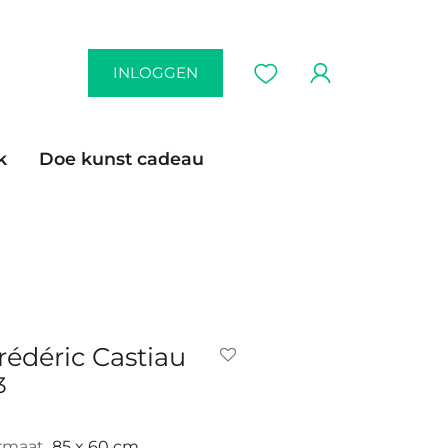
INLOGGEN
k
Doe kunst cadeau
rédéric Castiau
3
rmaat
85 x 60 cm