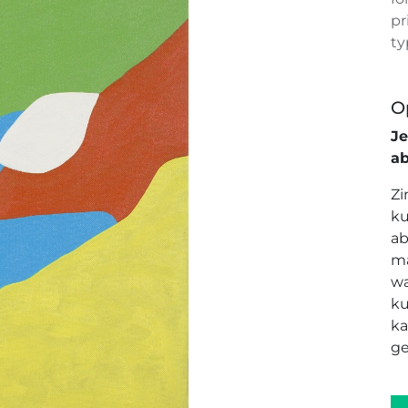
pr
ty
O
J
a
Zi
ku
ab
ma
wa
ku
ka
ge