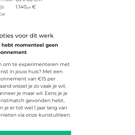
ijs
1.140,
€
00
pe
pties voor dit werk
e hebt momenteel geen
bonnement
n om te experimenteren met
nst in jouw huis? Met een
onnement van €15 per
and wissel je zo vaak je wil,
nneer je maar wil. Eens je je
nstmatch gevonden hebt,
n je er tot wel 1 jaar lang van
nieten via onze kunstuitleen.