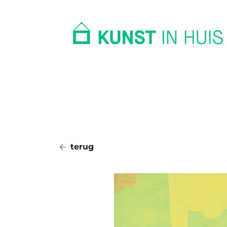
In huis
Op kantoor
Collectie
terug