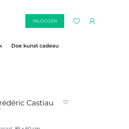
INLOGGEN
k
Doe kunst cadeau
rédéric Castiau
7
rmaat
85 x 60 cm