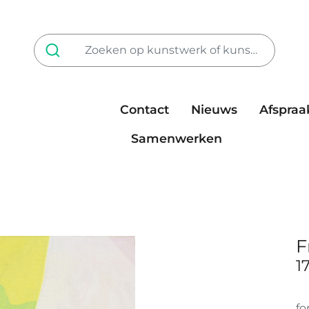
Contact
Nieuws
Afspraa
Tarieven
steun ons
Samenwerken
F
1
fo