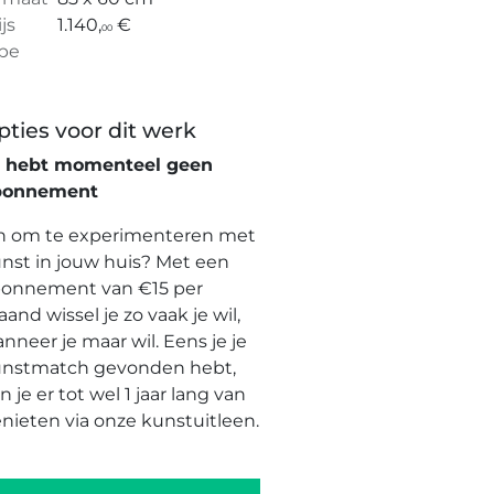
ijs
1.140,
€
00
pe
pties voor dit werk
e hebt momenteel geen
bonnement
n om te experimenteren met
nst in jouw huis? Met een
onnement van €15 per
and wissel je zo vaak je wil,
nneer je maar wil. Eens je je
nstmatch gevonden hebt,
n je er tot wel 1 jaar lang van
nieten via onze kunstuitleen.