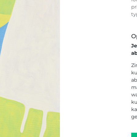
pr
ty
O
J
a
Zi
ku
ab
ma
wa
ku
ka
ge