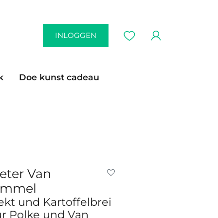
INLOGGEN
k
Doe kunst cadeau
eter Van
mmel
ekt und Kartoffelbrei
ür Polke und Van