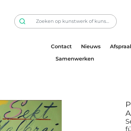
Contact
Nieuws
Afspraa
Tarieven
steun ons
Samenwerken
P
A
S
f