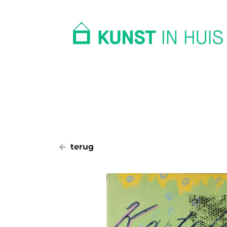
In huis
Op kantoor
Collectie
terug