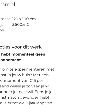
mmel
rmaat
120 x 100 cm
ijs
3.500,
€
00
pe
pties voor dit werk
e hebt momenteel geen
bonnement
n om te experimenteren met
nst in jouw huis? Met een
onnement van €15 per
and wissel je zo vaak je wil,
nneer je maar wil. Eens je je
nstmatch gevonden hebt,
n je er tot wel 1 jaar lang van