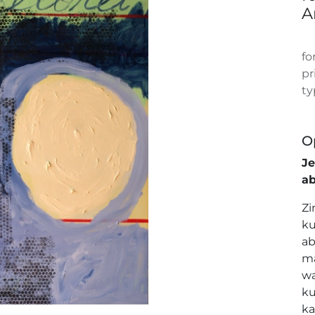
A
fo
pr
ty
O
J
a
Zi
ku
ab
ma
wa
ku
ka