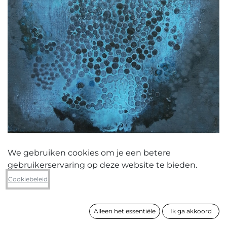
We gebruiken cookies om je een betere
gebruikerservaring op deze website te bieden.
Saskja Snauwaert
Cookiebeleid
Korstmos 15
Alleen het essentiële
Ik ga akkoord
formaat
50 x 40 cm