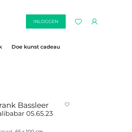
INLOGGEN
k
Doe kunst cadeau
rank Bassleer
alibabar 05.65.23
rmaat
65 x 100 cm