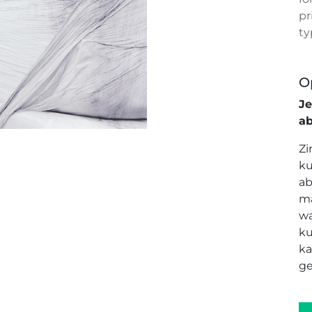
pr
ty
O
J
a
Zi
ku
ab
ma
wa
ku
ka
ge