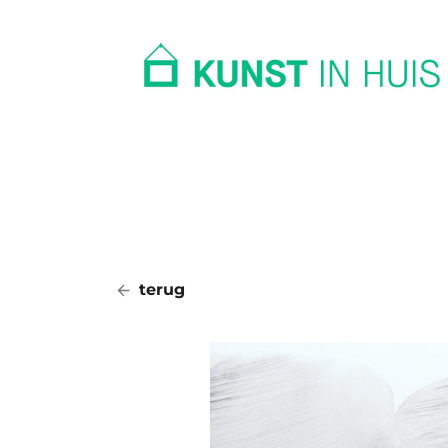
In huis
Op kantoor
Collectie
terug