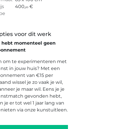
ijs
400,
€
00
pe
pties voor dit werk
e hebt momenteel geen
bonnement
n om te experimenteren met
nst in jouw huis? Met een
onnement van €15 per
and wissel je zo vaak je wil,
nneer je maar wil. Eens je je
nstmatch gevonden hebt,
n je er tot wel 1 jaar lang van
nieten via onze kunstuitleen.