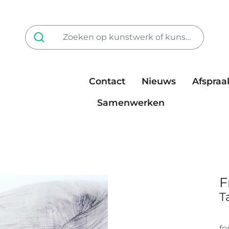
Contact
Nieuws
Afspraa
Tarieven
steun ons
Samenwerken
F
T
fo