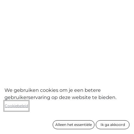
We gebruiken cookies om je een betere
gebruikerservaring op deze website te bieden.
Margot Dieleman
Cookiebeleid
M&M 2.10/2.11 (tweeluik)
Alleen het essentiële
Ik ga akkoord
formaat
57 x 170 cm