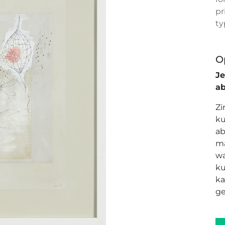
pr
ty
O
J
a
Zi
ku
ab
ma
wa
ku
ka
ge