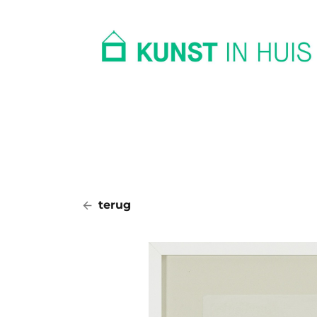
In huis
Op kantoor
Collectie
terug