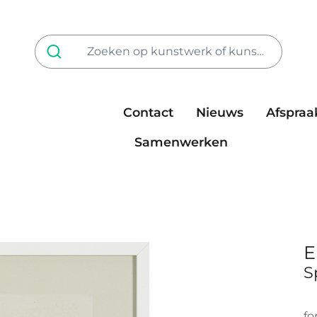
Contact
Nieuws
Afspraa
Tarieven
steun ons
Samenwerken
E
S
fo