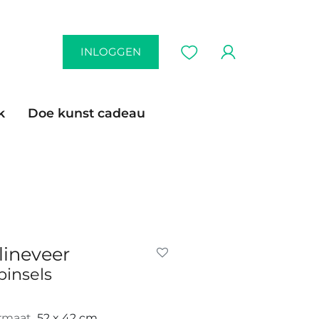
INLOGGEN
k
Doe kunst cadeau
lineveer
pinsels
rmaat
52 x 42 cm