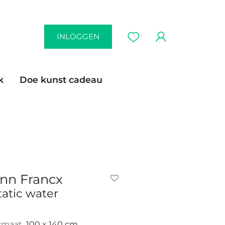
INLOGGEN
k
Doe kunst cadeau
nn Francx
tatic water
rmaat
100 x 140 cm