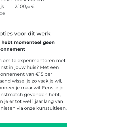
ijs
2.100,
€
00
pe
pties voor dit werk
e hebt momenteel geen
bonnement
n om te experimenteren met
nst in jouw huis? Met een
onnement van €15 per
and wissel je zo vaak je wil,
nneer je maar wil. Eens je je
nstmatch gevonden hebt,
n je er tot wel 1 jaar lang van
nieten via onze kunstuitleen.