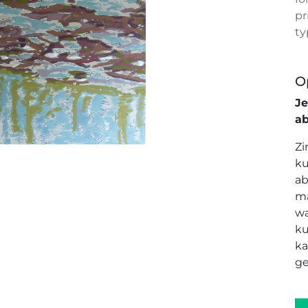
pr
ty
O
J
a
Zi
ku
ab
ma
wa
ku
ka
ge