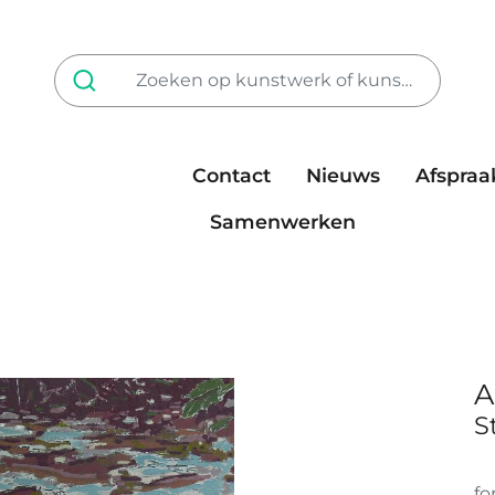
Contact
Nieuws
Afspraa
Tarieven
steun ons
Samenwerken
A
S
fo