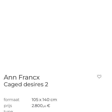
Ann Francx
Caged desires 2
formaat
105 x 140 cm
prijs
2.800,
€
00
type